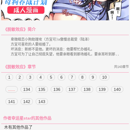
《脱敏效应》简介
    卑微暗恋小狗助理攻（方宜可)x傲慢总裁受（陆泽）

    方宜可喜欢的人要结婚了。

    坏消息：新郎不是他。更坏的消息：他要帮忙办婚礼。

《脱敏效应》章节
共143章节
1
2
3
4
5
6
7
8
9
10
......
134
135
136
137
138
139
140
141
142
143
作者幸运星star的其他作品
木有其他作品了