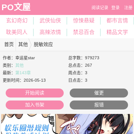
PO文屋
阅读记录
登录
注册
玄幻奇幻
武侠仙侠
惊悚悬疑
都市言情
耽美同人
高辣浓情
禁忌百合
精品文学
首页
其他
脱敏效应
作者：
幸运星star
总字数：979273
类别：
其他
总点击：267
最新：
第143章
周点击：3
更新时间：
2026-05-13
日点击：3
开始阅读
催更
加入书架
报错