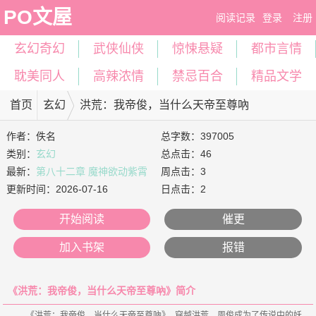
PO文屋
阅读记录
登录
注册
玄幻奇幻
武侠仙侠
惊悚悬疑
都市言情
耽美同人
高辣浓情
禁忌百合
精品文学
首页
玄幻
洪荒：我帝俊，当什么天帝至尊吶
作者：
佚名
总字数：397005
类别：
玄幻
总点击：46
最新：
第八十二章 魔神欲动紫霄
周点击：3
乱，帝俊一出眾神服
更新时间：
2026-07-16
日点击：2
开始阅读
催更
加入书架
报错
《洪荒：我帝俊，当什么天帝至尊吶》简介
    《洪荒：我帝俊，当什么天帝至尊吶》 穿越洪荒，周俊成为了传说中的妖