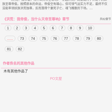
族至尊帝俊。按照原本的命运，帝俊空有雄心，但可惜气运实力不足，最终不仅
《洪荒：我帝俊，当什么天帝至尊吶》章节
共82章节
1
2
3
4
5
6
7
8
9
10
......
73
74
75
76
77
78
79
80
81
82
作者佚名的其他作品
木有其他作品了
PO文屋