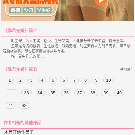
《暴君宠婢》简介
    时尘安，为人老实，话少，生得又美，因此被分去了未央宫，侍奉皇帝。

    皇帝是有名的暴君，生性暴虐，残酷无道，时尘安自以为时日无多，每日悬
着脑袋做事，却也把事情做得井井有条。

《暴君宠婢》章节
共42章节
1
2
3
4
5
6
7
8
9
10
......
33
34
35
36
37
38
39
40
41
42
作者相吾的其他作品
木有其他作品了