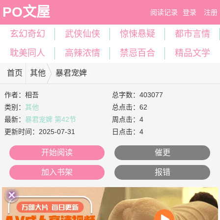
PO文屋
阅读记录
登录
注册
玄幻奇幻
武侠仙侠
惊悚悬疑
都市言情
耽美同人
高辣浓情
禁忌百合
精品文学
首页
其他
暴君宠婢
作者：
相吾
总字数：403077
类别：
其他
总点击：62
最新：
暴君宠婢 第42节
周点击：4
更新时间：
2025-07-31
日点击：4
开始阅读
催更
加入书架
报错