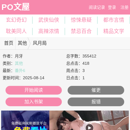
PO文屋
阅读记录
登录
注册
玄幻奇幻
武侠仙侠
惊悚悬疑
都市言情
耽美同人
高辣浓情
禁忌百合
精品文学
首页
其他
风月局
作者：
月牙
总字数：355412
类别：
其他
总点击：418
最新：
番外6
周点击：3
更新时间：
2025-08-14
日点击：1
开始阅读
催更
加入书架
报错