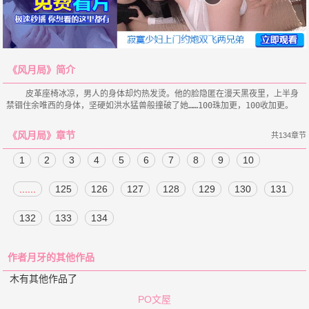
《风月局》简介
    皮革座椅冰凉，男人的身体却灼热发烫。他的脸隐匿在漫天黑夜里，上半身
《风月局》章节
共134章节
1
2
3
4
5
6
7
8
9
10
......
125
126
127
128
129
130
131
132
133
134
作者月牙的其他作品
木有其他作品了
PO文屋