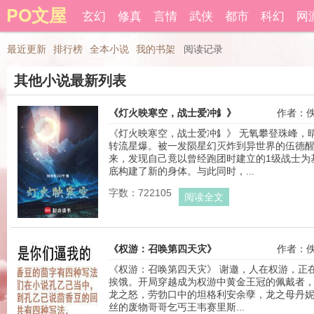
PO文屋
登录后可以拥有藏书和下载书籍功能。
玄幻
修真
言情
武侠
都市
科幻
网
还
最近更新
排行榜
全本小说
我的书架
阅读记录
其他小说最新列表
《灯火映寒空，战士爱冲釒》
作者：
《灯火映寒空，战士爱冲釒》 无氧攀登珠峰，
转流星爆。被一发陨星幻灭炸到异世界的伍德
来，发现自己竟以曾经跑团时建立的1级战士为
底构建了新的身体。与此同时，...
字数：722105
阅读全文
《权游：召唤第四天灾》
作者：
《权游：召唤第四天灾》 谢邀，人在权游，正
挨饿。开局穿越成为权游中黄金王冠的佩戴者
龙之怒，劳勃口中的坦格利安余孽，龙之母丹
丝的废物哥哥乞丐王韦赛里斯...