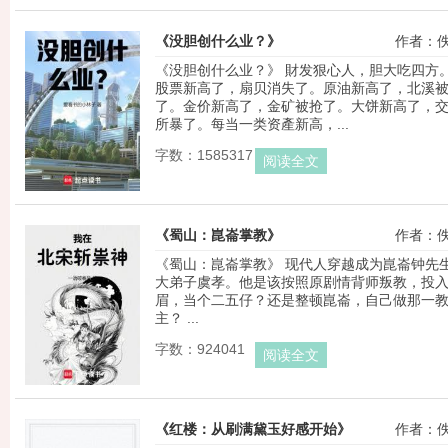
《没胆创什么业？》
作者：
《没胆创什么业？》 財发狠心人，胆大吃四方
股票新高了，扇贝消失了。原油新高了，北溪
了。金价新高了，金矿被抢了。大饼新高了，
所暴了。每当一类资產新高，...
字数：1585317
阅读全文
《蜀山：崑崙掌教》
作者：
《蜀山：崑崙掌教》 现代人穿越成为崑崙钟先
大弟子虞孝。他是该按照原剧情背师叛教，投
眉，当个二五仔？还是整顿崑崙，自己做那一
主？ ...
字数：924041
阅读全文
《红楼：从刷满黛玉好感开始》
作者：