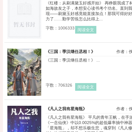
《红楼：从刷满黛玉好感开始》 再睁眼我成了
如海故友之子，本想安心读书考个功名。直到
现——刷黛玉好感竟能直接加点！那我可得好
力了……勤学苦练怎么比得上...
字数：1006333
阅读全文
《三国：季汉继任丞相！》
作者：
《三国：季汉继任丞相！》 ...
字数：706326
阅读全文
《凡人之我有星海瓶》
作者：
《凡人之我有星海瓶》 平凡的青年王帆，在手
《一念仙侠》中以0.0025%的超低爆率抽中神
「星海瓶」，却不想乐极生悲，魂穿到《凡人