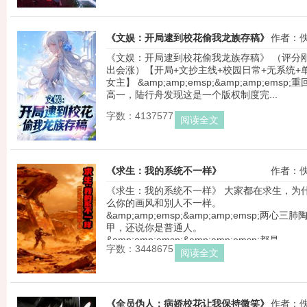
《文娱：开局逮到校花偷我龙族存稿》
作者：
《文娱：开局逮到校花偷我龙族存稿》 （评分
出会涨）【开局+文抄主线+校园日常+无系统+
女主】 &amp;amp;emsp;&amp;amp;emsp;重
高一，陆行舟发现这是一个版权制度完...
字数：4137577
阅读全文
《求生：我的系统不一样》
作者：
《求生：我的系统不一样》 大家都在求生，为
么你的画风和別人不一样。 
&amp;amp;emsp;&amp;amp;emsp;两心三肺
甲，还说你是普通人。 
&amp;amp;emsp;&amp;amp;emsp;都是...
字数：3448675
阅读全文
《全员伪人：病娇校花让我保持微笑》
作者：