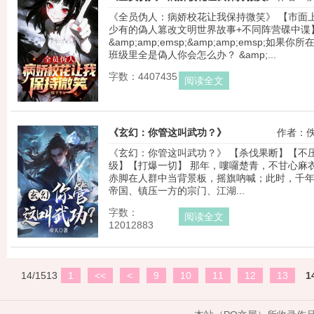
《全员伪人：病娇校花让我保持微笑》 【市面
少有的偽人篡改文明世界故事+不同阵营碟中谍】
&amp;amp;emsp;&amp;amp;emsp;如果你所
班级里全是偽人你会怎么办？ &amp;...
字数：4407435
阅读全文
《玄幻：你管这叫武功？》
作者：
《玄幻：你管这叫武功？》 【杀伐果断】【不
级】【打爆一切】 那年，嘍囉楚青，不甘心麻
赤脚在人群中当背景板，摇旗吶喊；此时，千
帝国、镇压一方的宗门、江湖...
字数：
阅读全文
12012883
14/1513
1
<<
<
9
10
11
12
13
1