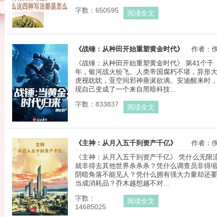
字数：650595
阅读全文
《战锤：从种田开始重塑黄金时代》
作者：
《战锤：从种田开始重塑黄金时代》 第41个千
年，银河战火纷飞。人类帝国腐朽不堪，异形
虎视眈眈，亚空间邪神垂涎欲滴。安迪醒来时
现自己变成了一个来自黑暗科技...
字数：833837
阅读全文
《主神：从月入五千到资产千亿》
作者：
《主神：从月入五千到资产千亿》 凭什么无限
就非得去其他世界杀杀杀？凭什么调查员非得
阴暗角落不能见人？凭什么拥有强大力量却还
当成消耗品？乔木越想越不对...
字数：
阅读全文
14685025