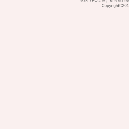
本站（PO文屋）所收录作
Copyright©20