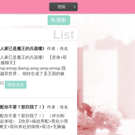
录?
登陆
List
人家已是魔王的兵器嘍》
作者：佚名
人家已是魔王的兵器嘍》 【变身+双
服聊天】 
mp;emsp;&amp;amp;amp;emsp;我
越异世界， 他转生成了圣王国的极
91
阅读全文
配你不要？那归我了！》
作者：佚名
配你不要？那归我了！》 （评分刚
起来噠）【快穿+疯批男配+黑化小黑
1+爽文+双向奔赴的病情+双洁+无脑偏