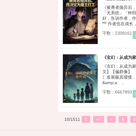
《被勇者拋弃后，
「无系统」「种田
好，告诉作者，作
罒 作者也在成长，
字数：2308161
《玄幻：从成为
《玄幻：从成为家
文】【偏群像】 
〖发展极其缓慢，
&amp;a.. ...
字数：6667893
10/1511
1
<<
<
5
6