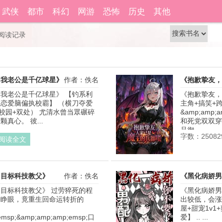
籍功能。
自动登
武侠
都市
科幻
网游
恐怖
历史
其他
还没有账号？
立即注册
阅读记录
？我老公是千亿球星》
作者：佚名
《抱歉挚友，
我老公是千亿球星》 【钓系利
《抱歉挚友，
恋爱脑偏执校霸】 （横刀夺爱
主角+搞笑+跨
学校园+双处） 尤清水曾当眾碾碎
&amp;amp;a
真心。 彼...
和死党双双穿
品御.. ...
字数：25082
阅读全文
，目标科技教父》
作者：佚名
《黑化病娇男
目标科技教父》 过劳猝死的程
《黑化病娇男
一睁眼，竟重生回命运转折的
出较低，会涨
 
屋+甜宠1v
emsp;&amp;amp;amp;emsp;口
爱】 .. ...