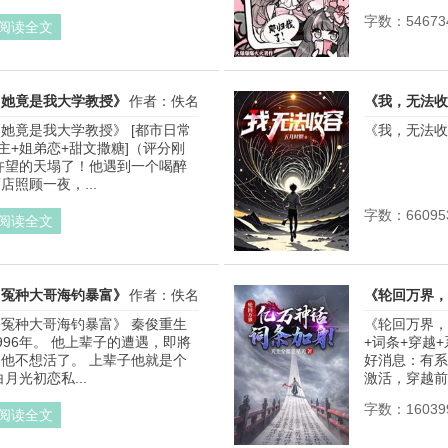
.
字数：54673
阅读全文
，她竟是我大学教授》
作者：佚名
《我，无法收
她竟是我大学教授》 [都市日常
《我，无法收容
主+姐弟恋+甜文撒糖]（评分刚
许望的天塌了！他遇到一个喝醉
照顾一夜，...
字数：66095
阅读全文
，冤种大哥海钓暴富》
作者：佚名
《轮回万界，
冤种大哥海钓暴富》 秦俊重生
《轮回万界，
996年。 他上辈子的遭遇，即將
+词条+穿越
他不想活了。 上辈子他就是个
好消息：有系
月光初恋私...
激活，穿越前
字数：16039
阅读全文