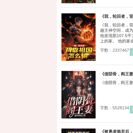
《我，轮回者，
《我，轮回者，背
越主神空间，成
他发现那107.
上的家。 他的家成
字数：2337467
《借阴骨，阎王
《借阴骨，阎王妻》 
字数：5528134
《被勇者拋弃后