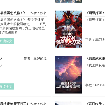
背靠祖国怎么输！》
作者：佚名
《顶级奸商：
靠祖国怎么输！》 楚尘意外穿
《顶级奸商：无
为挣扎求生的轮迴者之一……直到
5平方米的储物空间，竟是他在地星
了轮迴世界...
字数：88738
阅读全文
妻》
作者：最好的瓜
《我医武双绝
...
《我医武双绝，
字数：62961
阅读全文
，我决定给魔王打工》
作者：佚名
《宗门收徒，