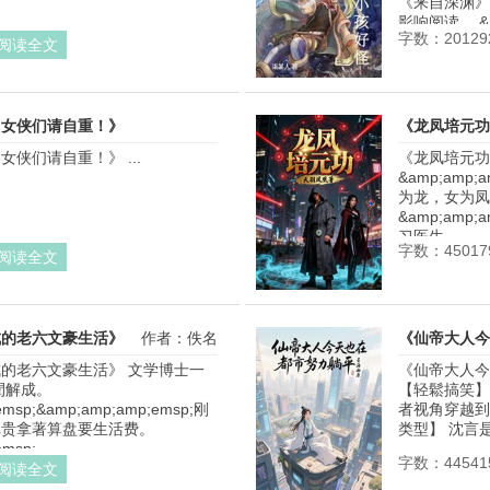
《来自深渊》
影响阅读。 &amp
字数：20129
阅读全文
，女侠们请自重！》
《龙凤培元功
侠们请自重！》 ...
《龙凤培元功
作者：小陈爱摄影
&amp;amp;a
为龙，女为凤
&amp;amp;a
习医生...
字数：45017
阅读全文
成的老六文豪生活》
作者：佚名
《仙帝大人今
的老六文豪生活》 文学博士一
《仙帝大人今
閆解成。 
【轻鬆搞笑】
emsp;&amp;amp;amp;emsp;刚
者视角穿越到
贵拿著算盘要生活费。 
类型】 沈言是
msp;...
字数：44541
阅读全文