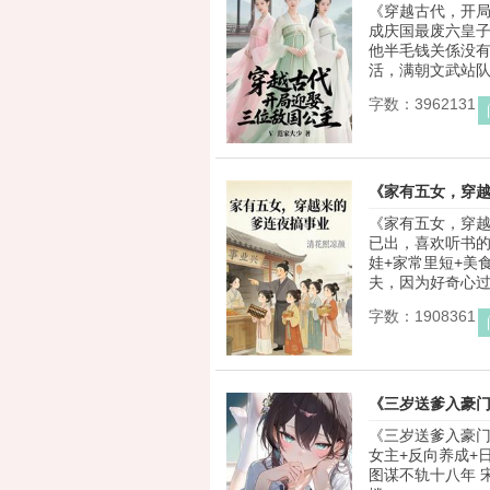
《穿越古代，开局
成庆国最废六皇
他半毛钱关係没有
活，满朝文武站队疯
字数：3962131
《家有五女，穿
《家有五女，穿越
已出，喜欢听书的
娃+家常里短+美
夫，因为好奇心过重
字数：1908361
《三岁送爹入豪
《三岁送爹入豪门
女主+反向养成+
图谋不轨十八年 