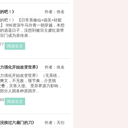
的吧！》
作者：佚名
的吧！》 【日常系修仙+搞笑+轻鬆
统】 996资深牛马许青一朝穿越，本想
的逍遥日子，没想到被宗主虞红裳带
宗门成为亲传弟...
77
阅读全文
力强化开始改变世界》
作者：佚名
力强化开始改变世界》 （无系统，
爽文，不无敌，慢节奏，介意慎
交叠，灾兽入侵。 受异界源力影响，
部分人因各种原因开...
49
阅读全文
没挨过六扇门的刀》
作者：天衍