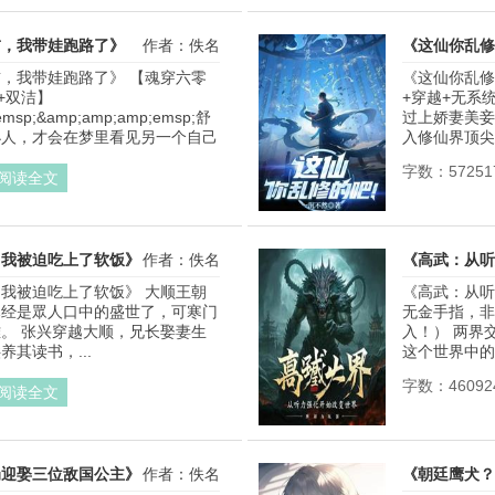
前，我带娃跑路了》
作者：佚名
《这仙你乱修
，我带娃跑路了》 【魂穿六零
《这仙你乱修
+双洁】 
+穿越+无系
emsp;&amp;amp;amp;emsp;舒
过上娇妻美妾
小人，才会在梦里看见另一个自己
入修仙界顶尖
字数：57251
阅读全文
，我被迫吃上了软饭》
作者：佚名
《高武：从听
我被迫吃上了软饭》 大顺王朝
《高武：从听
已经是眾人口中的盛世了，可寒门
无金手指，非
。 张兴穿越大顺，兄长娶妻生
入！） 两界
其读书，...
这个世界中的
字数：46092
阅读全文
局迎娶三位敌国公主》
作者：佚名
《朝廷鹰犬？