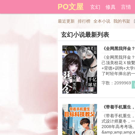
PO文屋
登录后可以拥有藏书和下载书
玄幻
修真
言情
最近更新
排行榜
全本小说
我的书架
玄幻小说最新列表
《全网黑我拜金
《全网黑我拜金？
己顶美校花Ｘ狼繫
+背德+训狗+大
了时轻年捧出的一颗
字数：2099969
《带着手机重生
《带着手机重生，
式设计师夏冬，
2008年高考考场。
&amp;amp;amp;