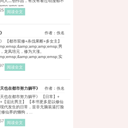
同人二创作品，有没有看过动漫都不
;amp;am.. ...
25
阅读全文
》
作者：佚名
》 【都市双修+杀伐果断+多女主】 
mp;emsp;&amp;amp;amp;emsp;男
，龙凤培元，修为大涨。 
mp;emsp;&amp;amp;amp;emsp;实
97
阅读全文
天也在都市努力躺平》
作者：佚名
天也在都市努力躺平》 【日常】+
+【逗比男主】 【本书更多是以修仙
现代发生的日常，並非无脑装逼打脸
修仙界的懒狗，...
57
阅读全文