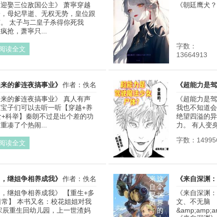
迎娶三位敌国公主》 萧寧穿越
《朝廷鹰犬？没
子，母妃早逝、无权无势，皇位跟
。 太子与二皇子杀得你死我
抢，萧寧只...
字数：
阅读全文
13664913
越来的爹连夜搞事业》
作者：佚名
《超能力是驾
来的爹连夜搞事业》 真人有声
《超能力是驾
宝子们可以去听一听【穿越+养
我也不知道会
食+科举】秦朗不过是出个差的功
绝望四溢的异
凑了个热闹...
力。 有人变身
字数：14995
阅读全文
门，继姐争相养成我》
作者：佚名
《来自深渊：
，继姐争相养成我》 【重生+多
《来自深渊：
日常】 本书又名：校花姐姐对我
文、不无脑 
宋辰重生回幼儿园，上一世渣妈
&amp;amp;a