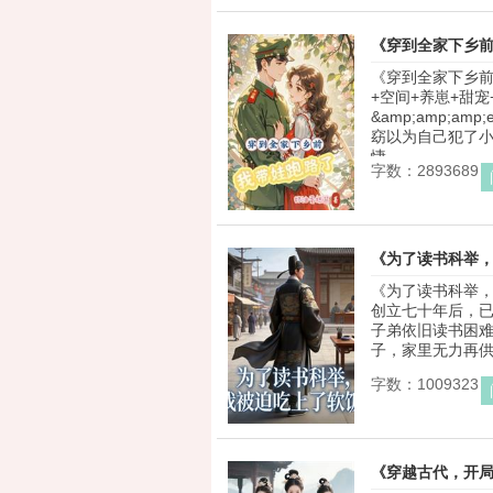
《穿到全家下乡
《穿到全家下乡前
+空间+养崽+甜宠
&amp;amp;amp;
窈以为自己犯了
悽.. ...
字数：2893689
《为了读书科举
《为了读书科举，
创立七十年后，
子弟依旧读书困难
子，家里无力再供养
字数：1009323
《穿越古代，开