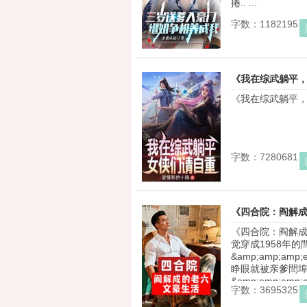
捲.. ...
字数：1182195
《我在综武躺平
《我在综武躺平，女
字数：7280681
《四合院：阎解
《四合院：阎解成
觉穿成1958年的
&amp;amp;amp;
睁眼就被亲爹閆埠
&amp;amp;amp;e
字数：3695325