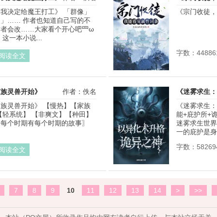
我决定给魔王打工》 「群像」
《宗门收徒，我
」…… 作者也知道自己写的不
者会改……大家看个开心吧罒ω
这一本小说...
字数：44886
阅读全文
家族灵兽开始》
作者：佚名
《迷雾求生：
族灵兽开始》 【慢热】【家族
《迷雾求生：
【轻系统】 【非爽文】【种田】
能+庇护所+
每个时期有每个时期的故事〗 
迷雾求生世界
一的庇护是身
字数：58269
阅读全文
7
8
9
10
11
12
13
14
>
>>