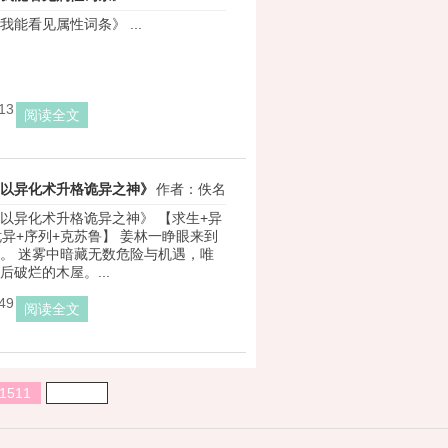
能看见属性词条》 ...
作者：长涂山的黄金兽
13
阅读全文
以异化术升格诡异之神》
作者：佚名
以异化术升格诡异之神》 【求生+异
诡异+序列+克苏鲁】 姜林一睁眼来到
。 迷雾中暗藏无数危险与机遇，唯
后破烂的木屋。...
49
阅读全文
1511