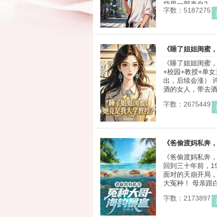
袋里一部来自2.. ..
字数：5187275
《睡了姐姐闺蜜
《睡了姐姐闺蜜，
+校园+教授+单女
出，后续会涨） 
酒的女人，带去酒店
字数：2675449
《爸偷渡妈私奔
《爸偷渡妈私奔，
回到三十年前，1
面对的天崩开局，
大冤种！ 母亲跟白
字数：2173897