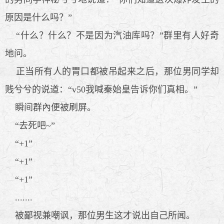
原因是什么吗？”
“什么？什么？不是因为汽油库吗？”群里有人好奇
地问。
正当所有人的胃口都被吊起来之后，那位男同学却
贱兮兮的说道：“v50我喊秦始皇告诉你们真相。”
瞬间群內便被刷屏。
“去死吧~”
“+1”
“+1”
“+1”
.......
被鄙视兼嘲讽，那位男生这才说出自己所闻。