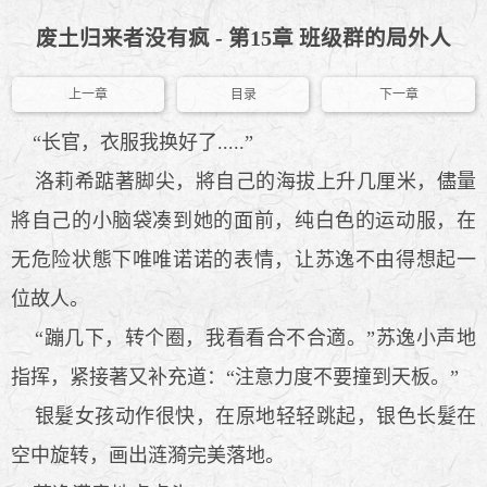
废土归来者没有疯 - 第15章 班级群的局外人
上一章
目录
下一章
“长官，衣服我换好了.....”
洛莉希踮著脚尖，將自己的海拔上升几厘米，儘量
將自己的小脑袋凑到她的面前，纯白色的运动服，在
无危险状態下唯唯诺诺的表情，让苏逸不由得想起一
位故人。
“蹦几下，转个圈，我看看合不合適。”苏逸小声地
指挥，紧接著又补充道：“注意力度不要撞到天板。”
银髮女孩动作很快，在原地轻轻跳起，银色长髮在
空中旋转，画出涟漪完美落地。