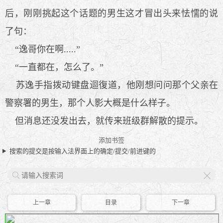
后，刚刚挑起这个话题的男生这才冒出头来怯懦的说
了句：
“逸哥你在啊.....”
“一直都在，怎么了。”
苏逸手指拨动键盘迴復道，他刚想问问那个父亲在
警察署的男生，那个人影大概是什么样子。
但消息还没发出去，就传来班级群解散的提示。
添加书签
搜索的提交是按输入法界面上的确定/提交/前进键的
X
上一章
目录
下一章