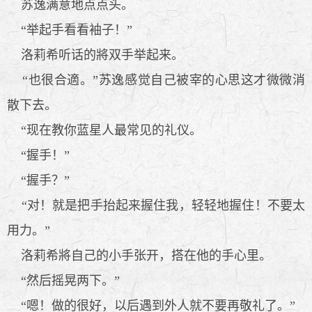
苏逸满意地点点头。
“举起手看看袖子！”
洛莉希听话的將双手举起来。
“也很合適。”苏逸感觉自己被宰的心思这才微微消
散下去。
“现在教你蓝星人最常见的礼仪。
“握手！”
“握手？”
“对！就是把手抬起来握住我，轻轻地握住！不要太
用力。”
洛莉希將自己的小手张开，搭在他的手心里。
“然后摇晃两下。”
“嗯！做的很好，以后遇到外人就不要再敬礼了。”