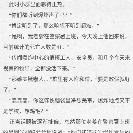
此时小群里面聊得正热。
“你们都听到爆炸声了吗？”
“肯定听到了，那么响想不听到都难，”
“是啊，我老爹在警察署上班，今天晚上他回来说，
目前统计的死亡人数是41。”
“传闻爆炸中心的值班工人，安全员，和几个今天来
视察的领导，全都没活下来。”
“那確实挺嚇人....”群里有人附和道，“要是放假就好
了。”
“靠靠靠，你这傢伙脑袋里净想美事，爆炸地点又不
是学校，想鸡毛？”
正当话题被逐渐扯偏，忽然那位老爹在警察署上班
的男同学神秘兮兮地说道：“你们知道这次爆炸发生的