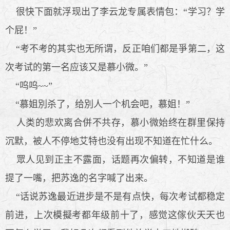
很快下面就浮现出了李云龙专属表情包：“学习？学
个屁！”
“考不考的其实也无所谓，反正咱们都是爭第二，这
次考试的第一名应该又是慕小微。”
“呜呜~~”
“慕姐別杀了，给別人一个机会吧，慕姐！”
人类的悲欢离合併不共存，慕小微始终在群里保持
沉默，被人不停地艾特也没有出现不知道在忙什么。
眾人见到正主不露面，话题再次偏转，不知道是谁
提了一嘴，把苏逸的名字喊了出来。
“话说苏逸最近进步是不是有点快，每次考试都稳定
前进，上次模擬考都年级前十了，感觉这傢伙天天也