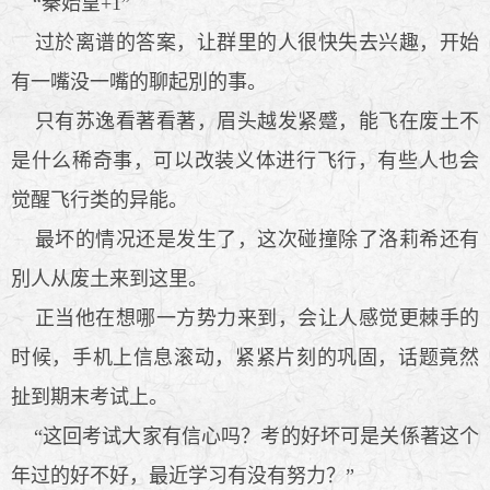
“秦始皇+1”
过於离谱的答案，让群里的人很快失去兴趣，开始
有一嘴没一嘴的聊起別的事。
只有苏逸看著看著，眉头越发紧蹙，能飞在废土不
是什么稀奇事，可以改装义体进行飞行，有些人也会
觉醒飞行类的异能。
最坏的情况还是发生了，这次碰撞除了洛莉希还有
別人从废土来到这里。
正当他在想哪一方势力来到，会让人感觉更棘手的
时候，手机上信息滚动，紧紧片刻的巩固，话题竟然
扯到期末考试上。
“这回考试大家有信心吗？考的好坏可是关係著这个
年过的好不好，最近学习有没有努力？”